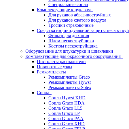
Специальные сопла
Комплектующие к рукавам
Для рукавов абразивоструйных
Для рукавов сжатого воздуха
Тросики страховочные
Средства индивидуальной защиты пескостр
Фильтр для дыхания
Шлем пескоструйщика
Костюм пескоструйщика
Оборудование для штукатурки и шпаклевки
Комплектующие для окрасочного оборудования
Пистолеты распылители
Поворотные узлы
Ремкомплекты
Ремкомплекты Graco
Ремкомплекты Hywst
Ремкомпллекты Sotex
Сопла
Сопла Hywst XHD
Сопла Graco HDA
Сопла Graco LL5
Сопла Graco LP
Сопла Graco PAA
Сопла Graco XHD
Сопла Graco FFLP