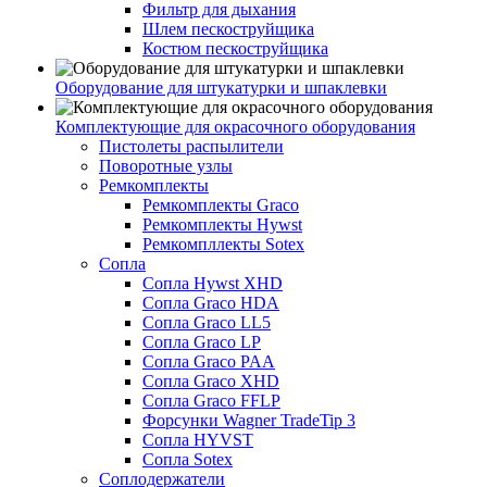
Фильтр для дыхания
Шлем пескоструйщика
Костюм пескоструйщика
Оборудование для штукатурки и шпаклевки
Комплектующие для окрасочного оборудования
Пистолеты распылители
Поворотные узлы
Ремкомплекты
Ремкомплекты Graco
Ремкомплекты Hywst
Ремкомпллекты Sotex
Сопла
Сопла Hywst XHD
Сопла Graco HDA
Сопла Graco LL5
Сопла Graco LP
Сопла Graco PAA
Сопла Graco XHD
Сопла Graco FFLP
Форсунки Wagner TradeTip 3
Сопла HYVST
Сопла Sotex
Соплодержатели