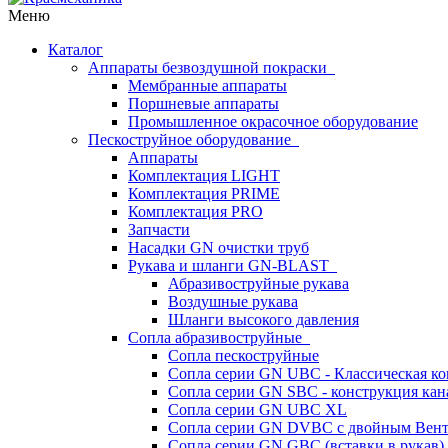
Меню
Каталог
Аппараты безвоздушной покраски
Мембранные аппараты
Поршневые аппараты
Промышленное окрасочное оборудование
Пескоструйное оборудование
Аппараты
Комплектация LIGHT
Комплектация PRIME
Комплектация PRO
Запчасти
Насадки GN очистки труб
Рукава и шланги GN-BLAST
Абразивоструйные рукава
Воздушные рукава
Шланги высокого давления
Сопла абразивоструйные
Сопла пескоструйные
Сопла серии GN UBC - Классическая ко
Сопла серии GN SBC - конструкция кан
Сопла серии GN UBC XL
Сопла серии GN DVBC с двойным Вен
Сопла серии GN GBC (вставки в рукав)