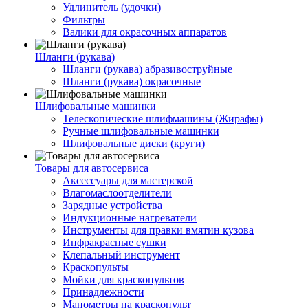
Удлинитель (удочки)
Фильтры
Валики для окрасочных аппаратов
Шланги (рукава)
Шланги (рукава) абразивоструйные
Шланги (рукава) окрасочные
Шлифовальные машинки
Телескопические шлифмашины (Жирафы)
Ручные шлифовальные машинки
Шлифовальные диски (круги)
Товары для автосервиса
Аксессуары для мастерской
Влагомаслоотделители
Зарядные устройства
Индукционные нагреватели
Инструменты для правки вмятин кузова
Инфракрасные сушки
Клепальный инструмент
Краскопульты
Мойки для краскопультов
Принадлежности
Манометры на краскопульт