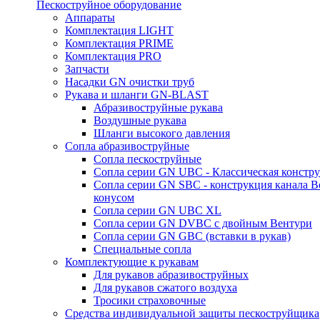
Пескоструйное оборудование
Аппараты
Комплектация LIGHT
Комплектация PRIME
Комплектация PRO
Запчасти
Насадки GN очистки труб
Рукава и шланги GN-BLAST
Абразивоструйные рукава
Воздушные рукава
Шланги высокого давления
Сопла абразивоструйные
Сопла пескоструйные
Сопла серии GN UBC - Классическая констру
Сопла серии GN SBC - конструкция канала В
конусом
Сопла серии GN UBC XL
Сопла серии GN DVBC с двойным Вентури
Сопла серии GN GBC (вставки в рукав)
Специальные сопла
Комплектующие к рукавам
Для рукавов абразивоструйных
Для рукавов сжатого воздуха
Тросики страховочные
Средства индивидуальной защиты пескоструйщика