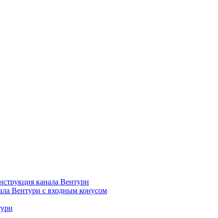
нструкция канала Вентури
ала Вентури c входным конусом
тури