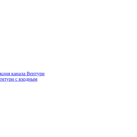
кция канала Вентури
ентури c входным