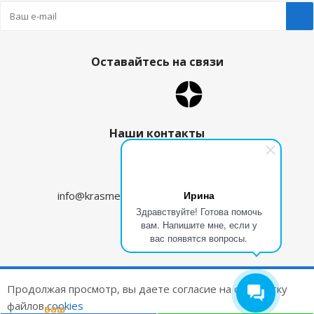
Оставайтесь на связи
Наши контакты
8 (800) 350-09-96
Ирина
info@krasmehanika.ru
zakaz@krasmehanika.ru
Здравствуйте! Готова помочь
вам. Напишите мне, если у
Сыктывкар
вас появятся вопросы.
2026 © Красмеханика
Продолжая просмотр, вы даете согласие на обработку
Цены на сайте не являются публичной офертой
файлов
cookies
ваш