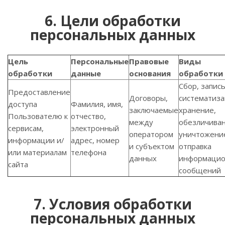
6. Цели обработки
персональных данных
Цель
Персональные
Правовые
Виды
обработки
данные
основания
обработки
Сбор, запись
Предоставление
Договоры,
систематиза
доступа
Фамилия, имя,
заключаемые
хранение,
Пользователю к
отчество,
между
обезличиван
сервисам,
электронный
оператором
уничтожени
информации и/
адрес, номер
и субъектом
отправка
или материалам
телефона
данных
информаци
сайта
сообщений
7. Условия обработки
персональных данных