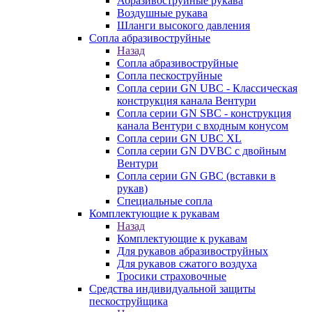
Абразивоструйные рукава
Воздушные рукава
Шланги высокого давления
Сопла абразивоструйные
Назад
Сопла абразивоструйные
Сопла пескоструйные
Сопла серии GN UBC - Классическая
конструкция канала Вентури
Сопла серии GN SBC - конструкция
канала Вентури c входным конусом
Сопла серии GN UBC XL
Сопла серии GN DVBC с двойным
Вентури
Сопла серии GN GBC (вставки в
рукав)
Специальные сопла
Комплектующие к рукавам
Назад
Комплектующие к рукавам
Для рукавов абразивоструйных
Для рукавов сжатого воздуха
Тросики страховочные
Средства индивидуальной защиты
пескоструйщика