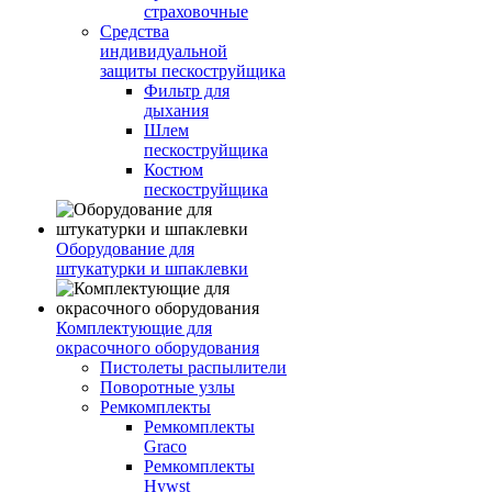
страховочные
Средства
индивидуальной
защиты пескоструйщика
Фильтр для
дыхания
Шлем
пескоструйщика
Костюм
пескоструйщика
Оборудование для
штукатурки и шпаклевки
Комплектующие для
окрасочного оборудования
Пистолеты распылители
Поворотные узлы
Ремкомплекты
Ремкомплекты
Graco
Ремкомплекты
Hywst