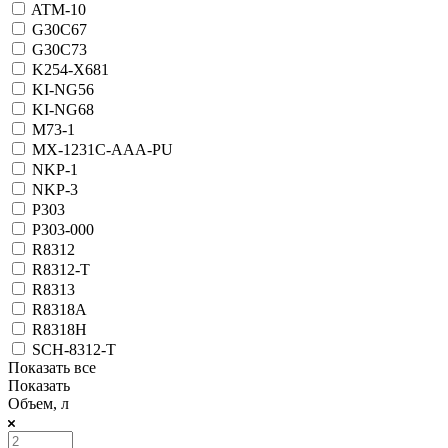
ATM-10
G30C67
G30C73
K254-X681
KI-NG56
KI-NG68
M73-1
MX-1231C-AAA-PU
NKP-1
NKP-3
P303
P303-000
R8312
R8312-T
R8313
R8318A
R8318H
SCH-8312-T
Показать все
Показать
Объем, л