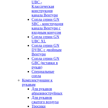
UBC -
Классическая
конструкция
канала Вентури
Сопла серии GN
SBC - конструкция
канала Вентури c
входным конусом
Сопла серии GN
UBC XL
Сопла серии GN
DVBC с двойным
Вентури
Сопла серии GN
GBC (вставки в
рукав)
Специальные
сопла
Комплектующие к
рукавам
Для рукавов
абразивоструйных
Для рукавов
сжатого воздуха
Тросики