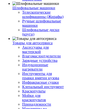
Шлифовальные машинки
Телескопические
шлифмашины (Жирафы)
Ручные шлифовальные
машинки
Шлифовальные диски
(круги)
Товары для автосервиса
Аксессуары для
мастерской
Влагомаслоотделители
Зарядные устройства
Индукционные
нагреватели
Инструменты для
правки вмятин кузова
Инфракрасные сушки
Клепальный инструмент
Краскопульты
Мойки для
краскопультов
Принадлежности
Манометры на