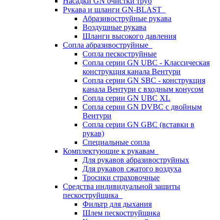
Насадки GN очистки труб
Рукава и шланги GN-BLAST
Абразивоструйные рукава
Воздушные рукава
Шланги высокого давления
Сопла абразивоструйные
Сопла пескоструйные
Сопла серии GN UBC - Классическая
конструкция канала Вентури
Сопла серии GN SBC - конструкция
канала Вентури c входным конусом
Сопла серии GN UBC XL
Сопла серии GN DVBC с двойным
Вентури
Сопла серии GN GBC (вставки в
рукав)
Специальные сопла
Комплектующие к рукавам
Для рукавов абразивоструйных
Для рукавов сжатого воздуха
Тросики страховочные
Средства индивидуальной защиты
пескоструйщика
Фильтр для дыхания
Шлем пескоструйщика