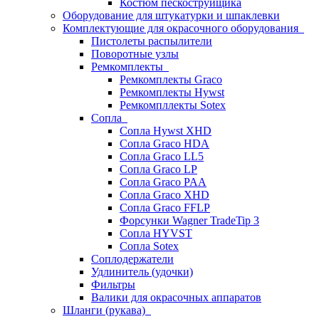
Костюм пескоструйщика
Оборудование для штукатурки и шпаклевки
Комплектующие для окрасочного оборудования
Пистолеты распылители
Поворотные узлы
Ремкомплекты
Ремкомплекты Graco
Ремкомплекты Hywst
Ремкомпллекты Sotex
Сопла
Сопла Hywst XHD
Сопла Graco HDA
Сопла Graco LL5
Сопла Graco LP
Сопла Graco PAA
Сопла Graco XHD
Сопла Graco FFLP
Форсунки Wagner TradeTip 3
Сопла HYVST
Сопла Sotex
Соплодержатели
Удлинитель (удочки)
Фильтры
Валики для окрасочных аппаратов
Шланги (рукава)