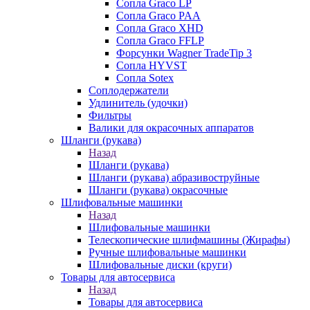
Сопла Graco LP
Сопла Graco PAA
Сопла Graco XHD
Сопла Graco FFLP
Форсунки Wagner TradeTip 3
Сопла HYVST
Сопла Sotex
Соплодержатели
Удлинитель (удочки)
Фильтры
Валики для окрасочных аппаратов
Шланги (рукава)
Назад
Шланги (рукава)
Шланги (рукава) абразивоструйные
Шланги (рукава) окрасочные
Шлифовальные машинки
Назад
Шлифовальные машинки
Телескопические шлифмашины (Жирафы)
Ручные шлифовальные машинки
Шлифовальные диски (круги)
Товары для автосервиса
Назад
Товары для автосервиса