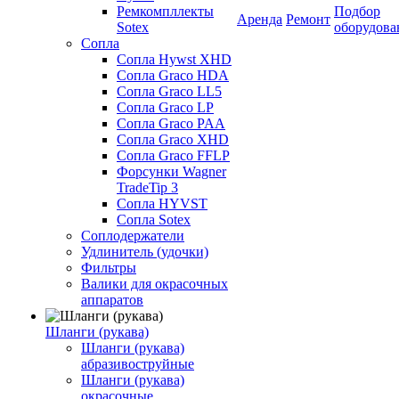
Ремкомпллекты
Подбор
Аренда
Ремонт
Sotex
оборудова
Сопла
Сопла Hywst XHD
Сопла Graco HDA
Сопла Graco LL5
Сопла Graco LP
Сопла Graco PAA
Сопла Graco XHD
Сопла Graco FFLP
Форсунки Wagner
TradeTip 3
Сопла HYVST
Сопла Sotex
Соплодержатели
Удлинитель (удочки)
Фильтры
Валики для окрасочных
аппаратов
Шланги (рукава)
Шланги (рукава)
абразивоструйные
Шланги (рукава)
окрасочные