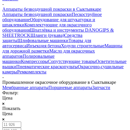
-
Аппараты безвоздушной покраски в Сыктывкаре
Аппараты безвоздушной покраски
Пескоструйное
оборудование
Оборудование для штукатурки и
шпаклевки
Комплектующие для окрасочного
оборудования
Шпатлёвка и инструменты DANOGIPS &
SHEETROCK
Шланги (рукава)
Средства
защиты
Шлифовальные машинки
Товары для
автосервиса
Инъекция бетона
Ходули строительные
Машины
для дорожной разметки
Масло для окрасочных
аппаратов
Полировальные
машинки
Компрессоры
Сопутствующие товары
Осветительные
вышки
Пневматические краскопульты
Окрасочно-сушильные
камеры
Ремкомплекты
-
Промышленное окрасочное оборудование в Сыктывкаре
Мембранные аппараты
Поршневые аппараты
Запчасти
Фильтр:
Цена
Показать
Цена