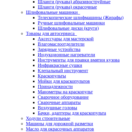
Шланги (рукава) абразивоструйные
Шланги (рукава) окрасочные
Шлифовальные машинки
Телескопические шлифмашины (Жирафы)
Ручные шлифовальные машинки
Шлифовальные диски (круги)
Товары для автосервиса
Аксессуары для мастерской
Влагомаслоотделители
Зарядные устройства
Индукционные нагреватели
Инструменты для правки вмятин кузова
Инфракрасные сушки
Клепальный инструмент
Краскопульты
Мойки для краскопультов
Принадлежности
Манометры на краскопульт
Сварочное оборудование
Сварочные аппараты
Воздушные головы
Бачки, адаптеры для краскопульта
Ходули строительные
Машины для дорожной разметки
Масло для окрасочных аппаратов