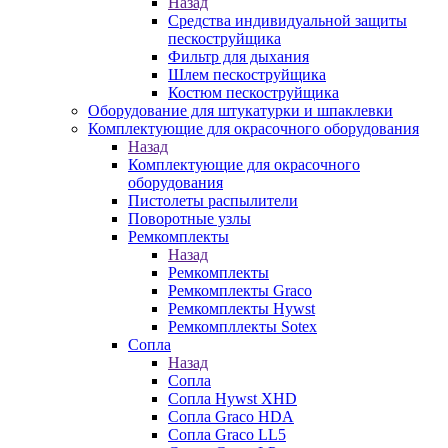
Назад
Средства индивидуальной защиты
пескоструйщика
Фильтр для дыхания
Шлем пескоструйщика
Костюм пескоструйщика
Оборудование для штукатурки и шпаклевки
Комплектующие для окрасочного оборудования
Назад
Комплектующие для окрасочного
оборудования
Пистолеты распылители
Поворотные узлы
Ремкомплекты
Назад
Ремкомплекты
Ремкомплекты Graco
Ремкомплекты Hywst
Ремкомпллекты Sotex
Сопла
Назад
Сопла
Сопла Hywst XHD
Сопла Graco HDA
Сопла Graco LL5