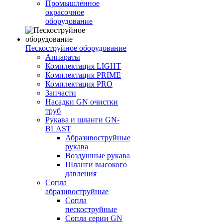
Промышленное
окрасочное
оборудование
Пескоструйное оборудование
Аппараты
Комплектация LIGHT
Комплектация PRIME
Комплектация PRO
Запчасти
Насадки GN очистки
труб
Рукава и шланги GN-
BLAST
Абразивоструйные
рукава
Воздушные рукава
Шланги высокого
давления
Сопла
абразивоструйные
Сопла
пескоструйные
Сопла серии GN