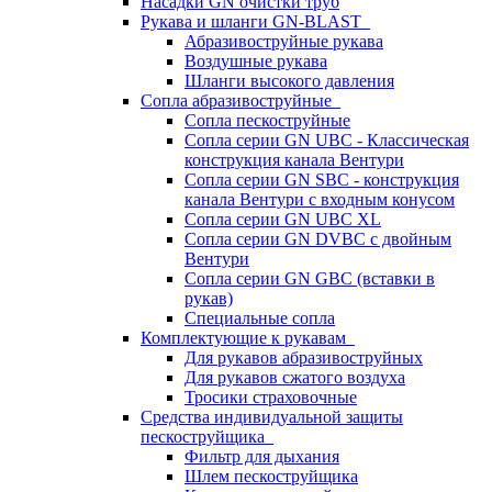
Насадки GN очистки труб
Рукава и шланги GN-BLAST
Абразивоструйные рукава
Воздушные рукава
Шланги высокого давления
Сопла абразивоструйные
Сопла пескоструйные
Сопла серии GN UBC - Классическая
конструкция канала Вентури
Сопла серии GN SBC - конструкция
канала Вентури c входным конусом
Сопла серии GN UBC XL
Сопла серии GN DVBC с двойным
Вентури
Сопла серии GN GBC (вставки в
рукав)
Специальные сопла
Комплектующие к рукавам
Для рукавов абразивоструйных
Для рукавов сжатого воздуха
Тросики страховочные
Средства индивидуальной защиты
пескоструйщика
Фильтр для дыхания
Шлем пескоструйщика