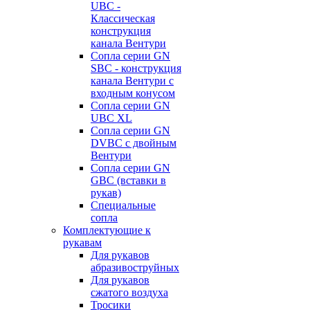
UBC -
Классическая
конструкция
канала Вентури
Сопла серии GN
SBC - конструкция
канала Вентури c
входным конусом
Сопла серии GN
UBC XL
Сопла серии GN
DVBC с двойным
Вентури
Сопла серии GN
GBC (вставки в
рукав)
Специальные
сопла
Комплектующие к
рукавам
Для рукавов
абразивоструйных
Для рукавов
сжатого воздуха
Тросики