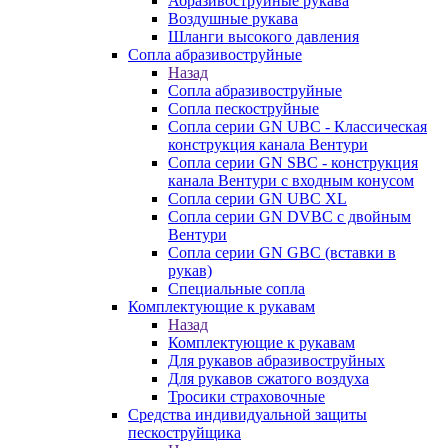
Абразивоструйные рукава
Воздушные рукава
Шланги высокого давления
Сопла абразивоструйные
Назад
Сопла абразивоструйные
Сопла пескоструйные
Сопла серии GN UBC - Классическая
конструкция канала Вентури
Сопла серии GN SBC - конструкция
канала Вентури c входным конусом
Сопла серии GN UBC XL
Сопла серии GN DVBC с двойным
Вентури
Сопла серии GN GBC (вставки в
рукав)
Специальные сопла
Комплектующие к рукавам
Назад
Комплектующие к рукавам
Для рукавов абразивоструйных
Для рукавов сжатого воздуха
Тросики страховочные
Средства индивидуальной защиты
пескоструйщика