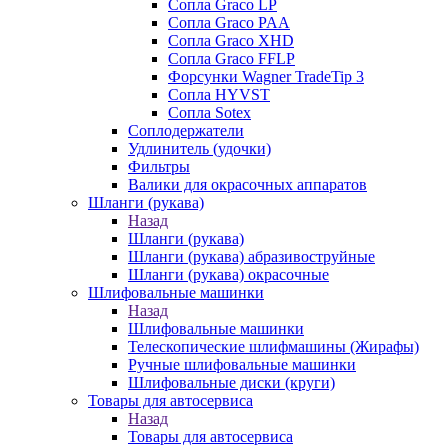
Сопла Graco LP
Сопла Graco PAA
Сопла Graco XHD
Сопла Graco FFLP
Форсунки Wagner TradeTip 3
Сопла HYVST
Сопла Sotex
Соплодержатели
Удлинитель (удочки)
Фильтры
Валики для окрасочных аппаратов
Шланги (рукава)
Назад
Шланги (рукава)
Шланги (рукава) абразивоструйные
Шланги (рукава) окрасочные
Шлифовальные машинки
Назад
Шлифовальные машинки
Телескопические шлифмашины (Жирафы)
Ручные шлифовальные машинки
Шлифовальные диски (круги)
Товары для автосервиса
Назад
Товары для автосервиса