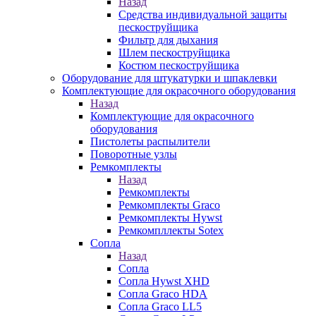
Назад
Средства индивидуальной защиты
пескоструйщика
Фильтр для дыхания
Шлем пескоструйщика
Костюм пескоструйщика
Оборудование для штукатурки и шпаклевки
Комплектующие для окрасочного оборудования
Назад
Комплектующие для окрасочного
оборудования
Пистолеты распылители
Поворотные узлы
Ремкомплекты
Назад
Ремкомплекты
Ремкомплекты Graco
Ремкомплекты Hywst
Ремкомпллекты Sotex
Сопла
Назад
Сопла
Сопла Hywst XHD
Сопла Graco HDA
Сопла Graco LL5