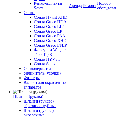
Ремкомпллекты
Подбор
Аренда
Ремонт
Sotex
оборудова
Сопла
Сопла Hywst XHD
Сопла Graco HDA
Сопла Graco LL5
Сопла Graco LP
Сопла Graco PAA
Сопла Graco XHD
Сопла Graco FFLP
Форсунки Wagner
TradeTip 3
Сопла HYVST
Сопла Sotex
Соплодержатели
Удлинитель (удочки)
Фильтры
Валики для окрасочных
аппаратов
Шланги (рукава)
Шланги (рукава)
абразивоструйные
Шланги (рукава)
окрасочные