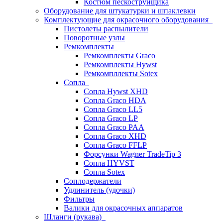
Костюм пескоструйщика
Оборудование для штукатурки и шпаклевки
Комплектующие для окрасочного оборудования
Пистолеты распылители
Поворотные узлы
Ремкомплекты
Ремкомплекты Graco
Ремкомплекты Hywst
Ремкомпллекты Sotex
Сопла
Сопла Hywst XHD
Сопла Graco HDA
Сопла Graco LL5
Сопла Graco LP
Сопла Graco PAA
Сопла Graco XHD
Сопла Graco FFLP
Форсунки Wagner TradeTip 3
Сопла HYVST
Сопла Sotex
Соплодержатели
Удлинитель (удочки)
Фильтры
Валики для окрасочных аппаратов
Шланги (рукава)