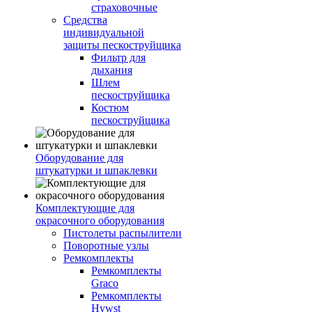
страховочные
Средства
индивидуальной
защиты пескоструйщика
Фильтр для
дыхания
Шлем
пескоструйщика
Костюм
пескоструйщика
Оборудование для
штукатурки и шпаклевки
Комплектующие для
окрасочного оборудования
Пистолеты распылители
Поворотные узлы
Ремкомплекты
Ремкомплекты
Graco
Ремкомплекты
Hywst