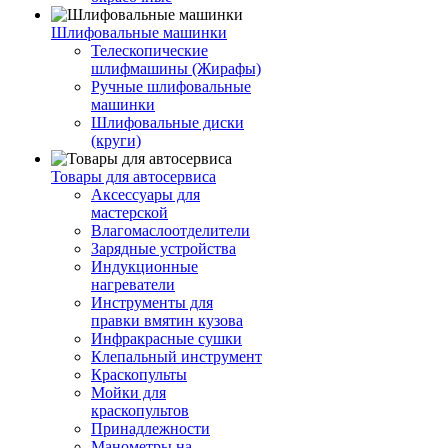
Шлифовальные машинки
Телескопические
шлифмашины (Жирафы)
Ручные шлифовальные
машинки
Шлифовальные диски
(круги)
Товары для автосервиса
Аксессуары для
мастерской
Влагомаслоотделители
Зарядные устройства
Индукционные
нагреватели
Инструменты для
правки вмятин кузова
Инфракрасные сушки
Клепальный инструмент
Краскопульты
Мойки для
краскопультов
Принадлежности
Манометры на