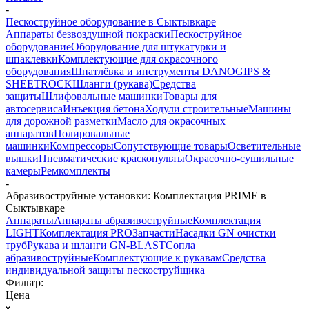
-
Пескоструйное оборудование в Сыктывкаре
Аппараты безвоздушной покраски
Пескоструйное
оборудование
Оборудование для штукатурки и
шпаклевки
Комплектующие для окрасочного
оборудования
Шпатлёвка и инструменты DANOGIPS &
SHEETROCK
Шланги (рукава)
Средства
защиты
Шлифовальные машинки
Товары для
автосервиса
Инъекция бетона
Ходули строительные
Машины
для дорожной разметки
Масло для окрасочных
аппаратов
Полировальные
машинки
Компрессоры
Сопутствующие товары
Осветительные
вышки
Пневматические краскопульты
Окрасочно-сушильные
камеры
Ремкомплекты
-
Абразивоструйные установки: Комплектация PRIME в
Сыктывкаре
Аппараты
Аппараты абразивоструйные
Комплектация
LIGHT
Комплектация PRO
Запчасти
Насадки GN очистки
труб
Рукава и шланги GN-BLAST
Сопла
абразивоструйные
Комплектующие к рукавам
Средства
индивидуальной защиты пескоструйщика
Фильтр:
Цена