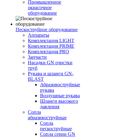
Промышленное
окрасочное
оборудование
Пескоструйное оборудование
Аппараты
Комплектация LIGHT
Комплектация PRIME
Комплектация PRO
Запчасти
Насадки GN очистки
труб
Рукава и шланги GN-
BLAST
Абразивоструйные
рукава
Воздушные рукава
Шланги высокого
давления
Сопла
абразивоструйные
Сопла
пескоструйные
Сопла серии GN