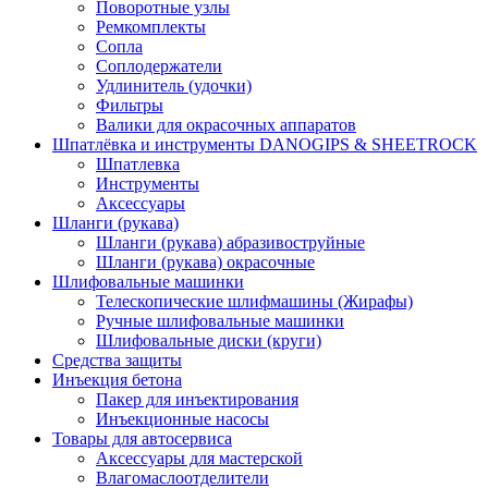
Поворотные узлы
Ремкомплекты
Сопла
Соплодержатели
Удлинитель (удочки)
Фильтры
Валики для окрасочных аппаратов
Шпатлёвка и инструменты DANOGIPS & SHEETROCK
Шпатлевка
Инструменты
Аксессуары
Шланги (рукава)
Шланги (рукава) абразивоструйные
Шланги (рукава) окрасочные
Шлифовальные машинки
Телескопические шлифмашины (Жирафы)
Ручные шлифовальные машинки
Шлифовальные диски (круги)
Средства защиты
Инъекция бетона
Пакер для инъектирования
Инъекционные насосы
Товары для автосервиса
Аксессуары для мастерской
Влагомаслоотделители