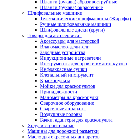
Шланги (рукава) абразивоструйные
Шланги (рукава) окрасочные
Шлифовальные машинки
Телескопические шлифмашины (Жирафы)
Ручные шлифовальные машинки
Шлифовальные диски (круги)
Товары для автосервиса
Аксессуары для мастерской
Влагомаслоотделители
Зарядные устройства
Индукционные нагреватели
Инструменты для правки вмятин кузова
Инфракрасные сушки
Клепальный инструмент
Краскопульты
Мойки для краскопультов
Принадлежности
Манометры на краскопульт
Сварочное оборудование
Сварочные аппараты
Воздушные головы
Бачки, адаптеры для краскопульта
Ходули строительные
Машины для дорожной разметки
Масло для окрасочных аппаратов