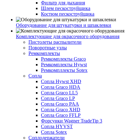
Фильтр для дыхания
Шлем пескоструйщика
Костюм пескоструйщика
Оборудование для штукатурки и шпаклевки
Комплектующие для окрасочного оборудования
Пистолеты распылители
Поворотные узлы
Ремкомплекты
Ремкомплекты Graco
Ремкомплекты Hywst
Ремкомпллекты Sotex
Сопла
Сопла Hywst XHD
Сопла Graco HDA
Сопла Graco LL5
Сопла Graco LP
Сопла Graco PAA
Сопла Graco XHD
Сопла Graco FFLP
Форсунки Wagner TradeTip 3
Сопла HYVST
Сопла Sotex
Соплодержатели