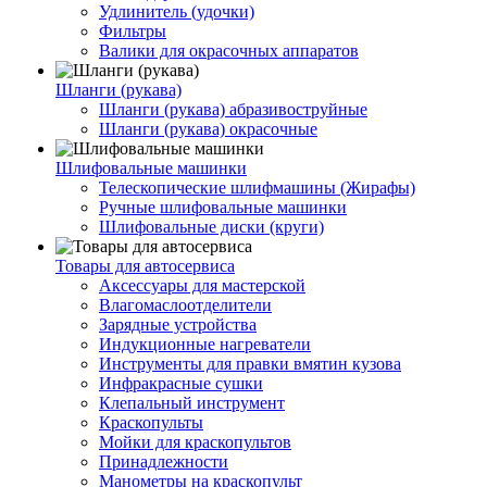
Удлинитель (удочки)
Фильтры
Валики для окрасочных аппаратов
Шланги (рукава)
Шланги (рукава) абразивоструйные
Шланги (рукава) окрасочные
Шлифовальные машинки
Телескопические шлифмашины (Жирафы)
Ручные шлифовальные машинки
Шлифовальные диски (круги)
Товары для автосервиса
Аксессуары для мастерской
Влагомаслоотделители
Зарядные устройства
Индукционные нагреватели
Инструменты для правки вмятин кузова
Инфракрасные сушки
Клепальный инструмент
Краскопульты
Мойки для краскопультов
Принадлежности
Манометры на краскопульт