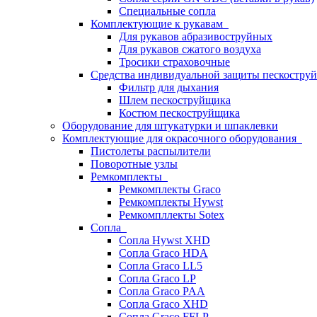
Специальные сопла
Комплектующие к рукавам
Для рукавов абразивоструйных
Для рукавов сжатого воздуха
Тросики страховочные
Средства индивидуальной защиты пескостр
Фильтр для дыхания
Шлем пескоструйщика
Костюм пескоструйщика
Оборудование для штукатурки и шпаклевки
Комплектующие для окрасочного оборудования
Пистолеты распылители
Поворотные узлы
Ремкомплекты
Ремкомплекты Graco
Ремкомплекты Hywst
Ремкомпллекты Sotex
Сопла
Сопла Hywst XHD
Сопла Graco HDA
Сопла Graco LL5
Сопла Graco LP
Сопла Graco PAA
Сопла Graco XHD
Сопла Graco FFLP