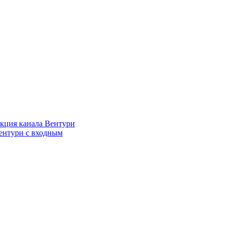
кция канала Вентури
ентури c входным