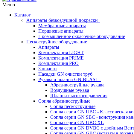
Меню
Каталог
Аппараты безвоздушной покраски
Мембранные аппараты
Поршневые аппараты
Промышленное окрасочное оборудование
Пескоструйное оборудование
Аппараты
Комплектация LIGHT
Комплектация PRIME
Комплектация PRO
Запчасти
Насадки GN очистки труб
Рукава и шланги GN-BLAST
Абразивоструйные рукава
Воздушные рукава
Шланги высокого давления
Сопла абразивоструйные
Сопла пескоструйные
Сопла серии GN UBC - Классическая ко
Сопла серии GN SBC - конструкция кан
Сопла серии GN UBC XL
Сопла серии GN DVBC с двойным Вен
Сопла серии GN GBC (вставки в рукав)