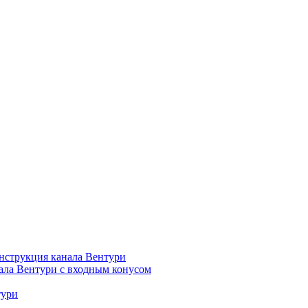
нструкция канала Вентури
ала Вентури c входным конусом
тури