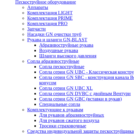
Пескоструйное оборудование
Аппараты
Комплектация LIGHT
Комплектация PRIME
Комплектация PRO
Запчасти
Насадки GN очистки труб
Рукава и шланги GN-BLAST
Абразивоструйные рукава
Воздушные рукава
Шланги высокого давления
Сопла абразивоструйные
Сопла пескоструйные
Сопла серии GN UBC - Классическая констру
Сопла серии GN SBC - конструкция канала В
конусом
Сопла серии GN UBC XL
Сопла серии GN DVBC с двойным Вентури
Сопла серии GN GBC (вставки в рукав)
Специальные сопла
Комплектующие к рукавам
Для рукавов абразивоструйных
Для рукавов сжатого воздуха
Тросики страховочные
Средства индивидуальной защиты пескоструйщика