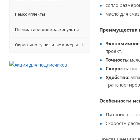
сопло размеро
масло для сма
Ремкомплекты
Пневматические краскопульты
Преимущества мо
Экономичнос
Окрасочно-сушильные камеры
проект.
Т
очность
: ма
Скорость
: вы
Удобство
: ап
транспортиров
Особенности ис
Питание от сет
Скорость распы
Приглашаем вас в