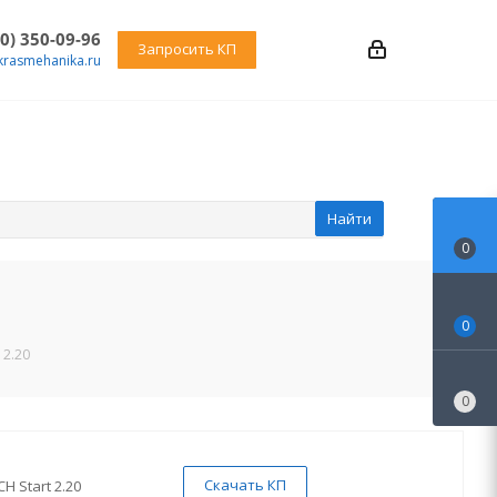
00) 350-09-96
Запросить КП
krasmehanika.ru
Найти
0
0
 2.20
0
Скачать КП
CH Start 2.20