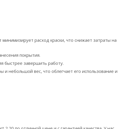
т минимизирует расход краски, что снижает затраты на
анесения покрытия.
ляя быстрее завершить работу.
ры и небольшой вес, что облегчает его использование и
 2.20 по отличной цене и с гарантией качества. У нас