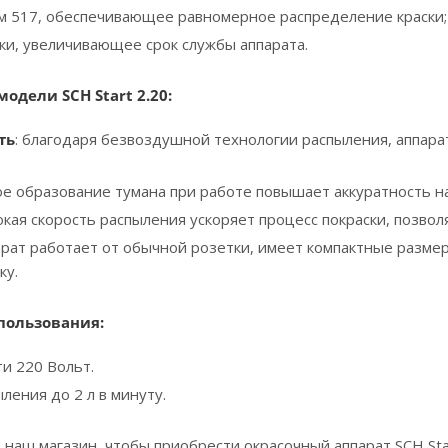
м 517, обеспечивающее равномерное распределение краски;
зки, увеличивающее срок службы аппарата.
дели SCH Start 2.20:
т
ь
: благодаря безвоздушной технологии распыления, аппара
лое образование тумана при работе повышает аккуратность н
сокая скорость распыления ускоряет процесс покраски, позво
парат работает от обычной розетки, имеет компактные разме
ку.
пользования:
и 220 Вольт.
ления до 2 л в минуту.
 наш магазин, чтобы приобрести окрасочный аппарат SCH Start