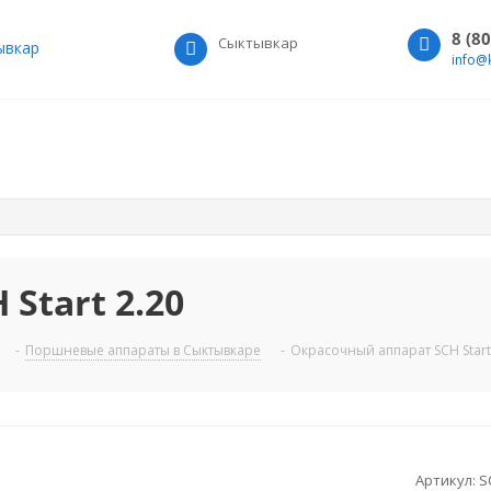
8 (8
Сыктывкар
ывкар
info@
Start 2.20
-
Поршневые аппараты в Сыктывкаре
-
Окрасочный аппарат SCH Start
Артикул:
S